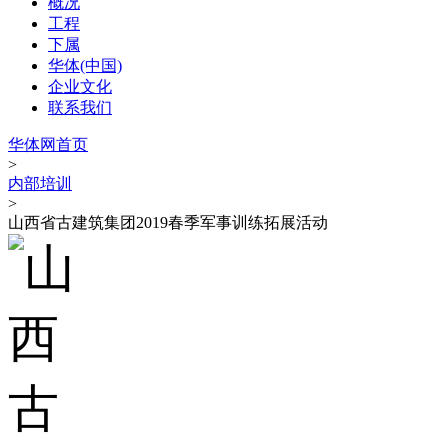
概况
工程
下属
华体(中国)
企业文化
联系我们
华体网首页
>
内部培训
>
山西省古建筑集团2019春季军事训练拓展活动