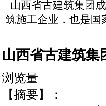
山西省古建筑集团成立
筑施工企业，也是国
山西省古建筑集团
浏览量
【摘要】：