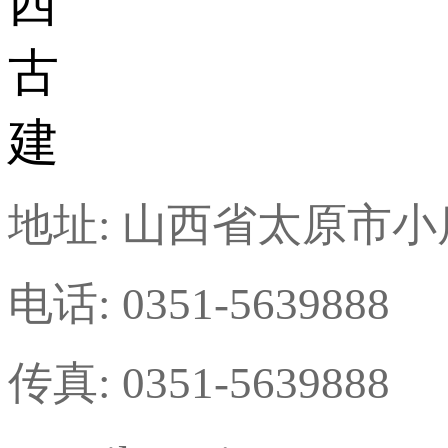
地址: 山西省太原市
电话: 0351-5639888
传真: 0351-5639888